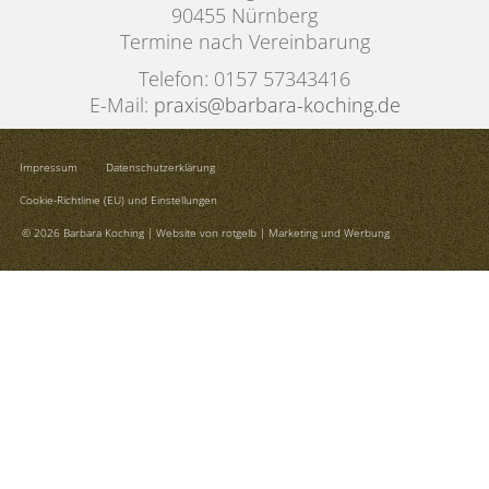
90455 Nürnberg
Termine nach Vereinbarung
Telefon: 0157 57343416
E-Mail:
praxis@barbara-koching.de
Impressum
Datenschutz­erklärung
Cookie-Richtlinie (EU) und Einstellungen
© 2026 Barbara Koching |
Website von rotgelb | Marketing und Werbung